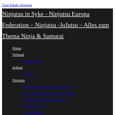
Zum Inhalt springen
Ninjutsu in Syke - Ninjutsu Europa
Federation – Ninjutsu -JuJutsu – Alles zum
Thema Ninja & Samurai
Home
Verband
Mitgliedschaft
JuJutsu
JuJutsu
Ninjutsu
Einführung ins Hiden Ninpo Bugei
Das Schülerlehrsystem / Gürtelsystem
Mitgliedschaft /Mitglied werden
DOJO REGELN
Ryuha Ninjutsu