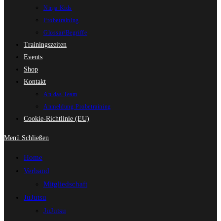
Ninja Kids
Probetraining
Glossar/Begriffe
Trainingszeiten
Events
Shop
Kontakt
An das Team
Anmeldung Probetraining
Cookie-Richtlinie (EU)
Menü
Schließen
Home
Verband
Mitgliedschaft
JuJutsu
JuJutsu