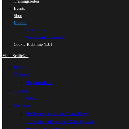
Trainingszeiten
Events
Shop
Kontakt
An das Team
Anmeldung Probetraining
Cookie-Richtlinie (EU)
Menü
Schließen
Home
Verband
Mitgliedschaft
JuJutsu
JuJutsu
Ninjutsu
Einführung ins Hiden Ninpo Bugei
Das Schülerlehrsystem / Gürtelsystem